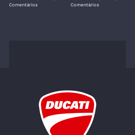
Comentários
Comentários
C