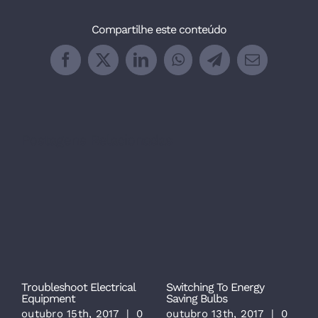
Compartilhe este conteúdo
Facebook
X
LinkedIn
WhatsApp
Telegram
E-
mail
Postagens Relacionadas
Troubleshoot Electrical
Switching To Energy
S
Equipment
Saving Bulbs
S
outubro 15th, 2017
|
0
outubro 13th, 2017
|
0
o