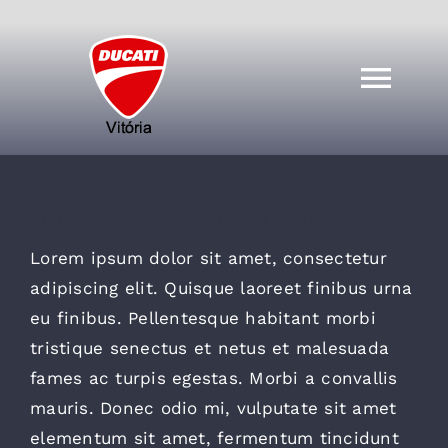
Ir
para
o
Togg
conteúdo
Navi
Sobre Nós
Troubleshoot Electrical Equipment
Motos
Lorem ipsum dolor sit amet, consectetur
adipiscing elit. Quisque laoreet finibus urna
Assistência Técncia
eu finibus. Pellentesque habitant morbi
tristique senectus et netus et malesuada
Grupo Doc Vix
fames ac turpis egestas. Morbi a convallis
mauris. Donec odio mi, vulputate sit amet
elementum sit amet, fermentum tincidunt