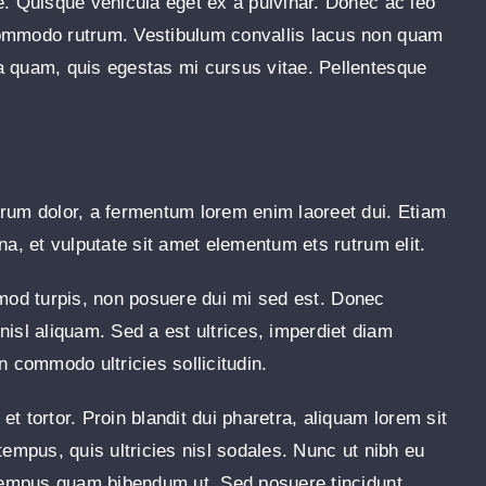
e. Quisque vehicula eget ex a pulvinar. Donec ac leo
commodo rutrum. Vestibulum convallis lacus non quam
a quam, quis egestas mi cursus vitae. Pellentesque
trum dolor, a fermentum lorem enim laoreet dui. Etiam
na, et vulputate sit amet elementum ets rutrum elit.
uismod turpis, non posuere dui mi sed est. Donec
sl aliquam. Sed a est ultrices, imperdiet diam
n commodo ultricies sollicitudin.
t tortor. Proin blandit dui pharetra, aliquam lorem sit
tempus, quis ultricies nisl sodales. Nunc ut nibh eu
n tempus quam bibendum ut. Sed posuere tincidunt