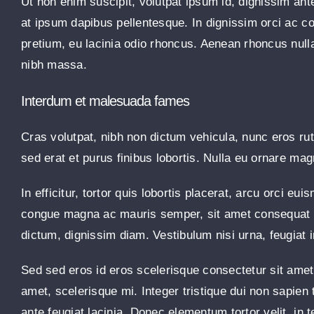
Ut non enim suscipit, volutpat ipsum id, dignissim ant
at ipsum dapibus pellentesque. In dignissim orci ac 
pretium, eu lacinia odio rhoncus. Aenean rhoncus null
nibh massa.
Interdum et malesuada fames
Cras volutpat, nibh non dictum vehicula, nunc eros ru
sed erat et purus finibus lobortis. Nulla eu ornare mag
In efficitur, tortor quis lobortis placerat, arcu orci e
congue magna ac mauris semper, sit amet consequat ni
dictum, dignissim diam. Vestibulum nisi urna, feugiat i
Sed sed eros id eros scelerisque consectetur sit amet e
amet, scelerisque mi. Integer tristique dui non sapien 
ante feugiat lacinia. Donec elementum tortor velit, i