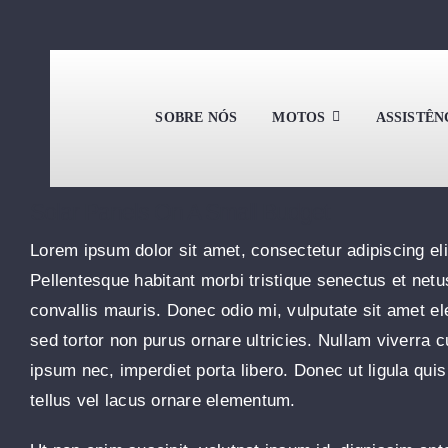
Ir
para
o
conteúdo
SOBRE NÓS
MOTOS
ASSISTÊN
Solar Panels On A Small Budget
Lorem ipsum dolor sit amet, consectetur adipiscing elit
Pellentesque habitant morbi tristique senectus et net
convallis mauris. Donec odio mi, vulputate sit amet 
sed tortor non purus ornare ultricies. Nullam viverra cur
ipsum nec, imperdiet porta libero. Donec ut ligula qui
tellus vel lacus ornare elementum.