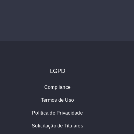
itching To Energy Saving Bulbs
Solar Panels On A Small Bu
tubro 13th, 2017
|
0 Comentários
outubro 11th, 2017
|
0 Co
LGPD
Compliance
Termos de Uso
Política de Privacidade
Solicitação de Titulares