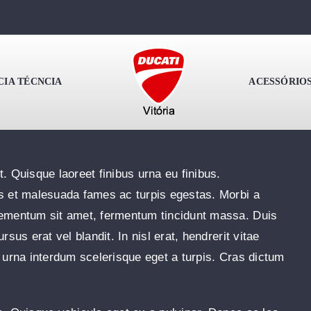
Início
News
Solar Panels On A Small Budget
CIA TÉCNCIA
ACESSÓRIO
. Quisque laoreet finibus urna eu finibus.
us et malesuada fames ac turpis egestas. Morbi a
elementum sit amet, fermentum tincidunt massa. Duis
sus erat vel blandit. In nisl erat, hendrerit vitae
s urna interdum scelerisque eget a turpis. Cras dictum