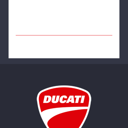
Monster
Por
Ducati Vitoria
|
maio 30th,
2022
|
Monster
[...]